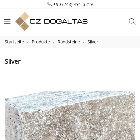
+90 (248) 491-3219
info@ozdogaltas.net
Tefenni / Burdur / Türkiye
+90 (248) 491-3219
info@ozdogaltas.net
Startseite
Produkte
Randsteine
Silver
Silver