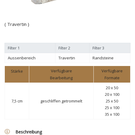
( Travertin )
Filter 1
Filter 2
Filter 3
Aussenbereich
Travertin
Randsteine
Verfügbare
Verfügbare
Stärke
Bearbeitung
Formate
20 x 50
20 x 100
7,5 cm
geschliffen
getrommelt
25 x 50
25 x 100
35 x 100
Beschreibung