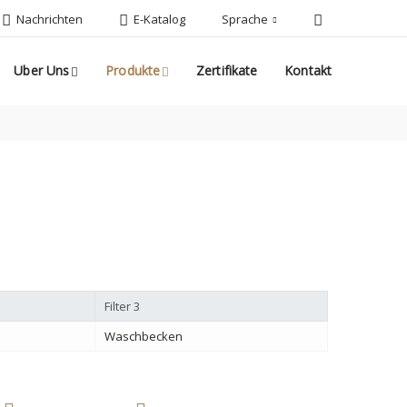
Nachrichten
E-Katalog
Sprache
te
Kontakt
Uber Uns
Produkte
Zertifikate
Kontakt
Filter 3
Waschbecken