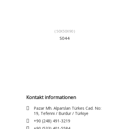
( 50X50X90 )
S044
Kontakt informationen
Pazar Mh. Alparslan Türkes Cad. No:
19, Tefenni / Burdur / Türkiye
+90 (248) 491-3219
+90 (533) 401-5584