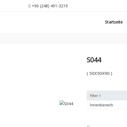
+90 (248) 491-3219
Startseite
Uber Uns
Produkte
Zertifika
info@ozdogaltas.net
Startseite
Tefenni / Burdur / Türkiye
+90 (248) 491-3219
info@ozdogaltas.net
S044
( 50X50X90 )
Filter 1
İnnenbereich