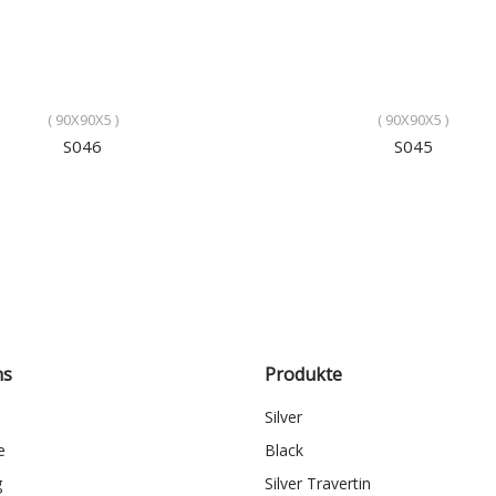
( 90X90X5 )
( 90X90X5 )
S046
S045
ns
Produkte
Silver
e
Black
g
Silver Travertin