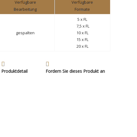
Verfügbare
Verfügbare
Bearbeitung
Formate
5 x FL
7,5 x FL
gespalten
10 x FL
15
x FL
20
x FL
Produktdetail
Fordern Sie dieses Produkt an