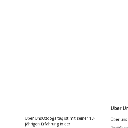
( 90X90X5 )
S047
Uber U
Über UnsÖzdoğaltaş ist mit seiner 13-
Über uns
jährigen Erfahrung in der
Zertifikat