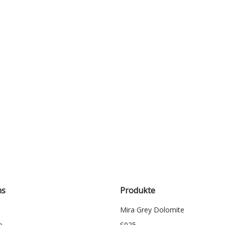
( 90X90X5 )
( 90X90X5 )
S046
S045
ns
Produkte
Mira Grey Dolomite
e
S025