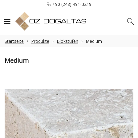
+90 (248) 491-3219
info@ozdogaltas.net
Tefenni / Burdur / Türkiye
+90 (248) 491-3219
info@ozdogaltas.net
Startseite
Produkte
Blokstufen
Medium
Medium