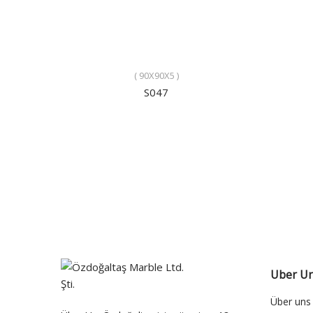
( 90X90X5 )
S047
Uber U
Über uns