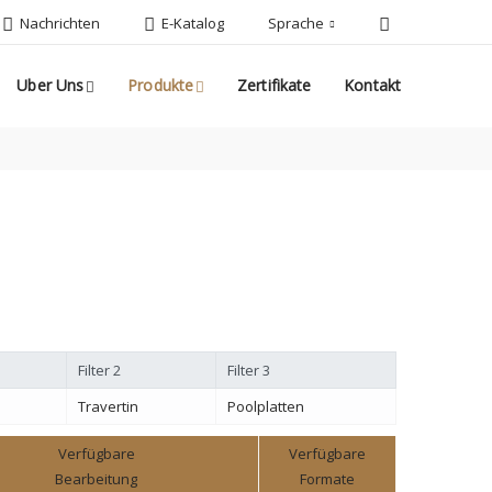
Nachrichten
E-Katalog
Sprache
te
Kontakt
Uber Uns
Produkte
Zertifikate
Kontakt
Filter 2
Filter 3
Travertin
Poolplatten
Verfügbare
Verfügbare
Bearbeitung
Formate