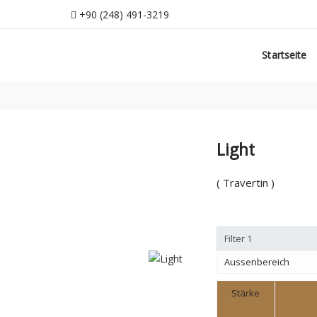
+90 (248) 491-3219
Startseite
Uber Uns
Produkte
Zertifika
info@ozdogaltas.net
Startseite
Tefenni / Burdur / Türkiye
+90 (248) 491-3219
info@ozdogaltas.net
Light
( Travertin )
Filter 1
Aussenbereich
Stärke