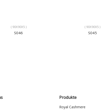
( 90X90X5 )
( 90X90X5 )
S046
S045
ns
Produkte
Royal Cashmere